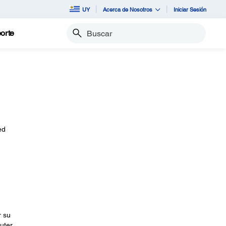
UY
Acerca de Nosotros
Iniciar Sesión
orte
Buscar
ed
r su
uter