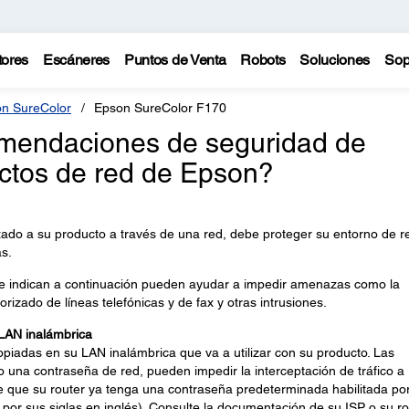
tores
Escáneres
Puntos de Venta
Robots
Soluciones
Sop
n SureColor
Epson SureColor F170
omendaciones de seguridad de
ctos de red de Epson?
zado a su producto a través de una red, debe proteger su entorno de r
s.
e indican a continuación pueden ayudar a impedir amenazas como la
orizado de líneas telefónicas y de fax y otras intrusiones.
 LAN inalámbrica
opiadas en su LAN inalámbrica que va a utilizar con su producto. Las
o una contraseña de red, pueden impedir la interceptación de tráfico a
le que su router ya tenga una contraseña predeterminada habilitada po
, por sus siglas en inglés). Consulte la documentación de su ISP o su ro