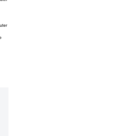
uter
e