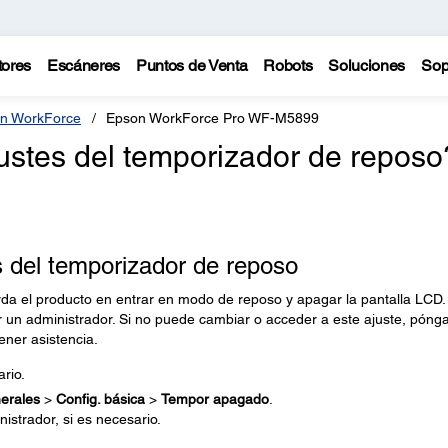
tores
Escáneres
Puntos de Venta
Robots
Soluciones
Sop
n WorkForce
Epson WorkForce Pro WF-M5899
stes del temporizador de reposo
 del temporizador de reposo
rda el producto en entrar en modo de reposo y apagar la pantalla LCD.
 un administrador. Si no puede cambiar o acceder a este ajuste, póng
ener asistencia.
ario.
erales
>
Config. básica
>
Tempor apagado
.
istrador, si es necesario.