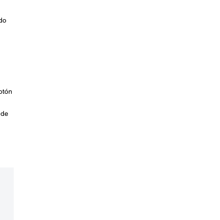
do
otón
 de