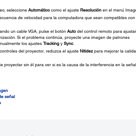
deo, seleccione
Automático
como el ajuste
Resolución
en el menú Imag
recuencia de velocidad para la computadora que sean compatibles con 
ando un cable VGA, pulse el botón
Auto
del control remoto para ajusta
onización. Si el problema continúa, proyecte una imagen de patrones
anualmente los ajustes
Tracking
y
Sync
.
 controles del proyector, reduzca el ajuste
Nitidez
para mejorar la calid
e proyectar sin él para ver si es la causa de la interferencia en la señal
agen
de señal
s