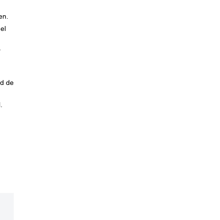
en.
el
r
ad de
.