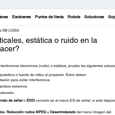
tores
Escáneres
Puntos de Venta
Robots
Soluciones
Sop
te EB-L530U
cales, estática o ruido en la
acer?
erferencia electrónica (ruido) o estática, pruebe las siguientes soluci
utadora o fuente de video al proyector. Éstos deben:
ación para evitar interferencia.
 ambos extremos.
xtensión.
mato de señal
o
EDID
correcto en el menú E/S de señal, si está dispon
dos
,
Reducción ruidos MPEG
y
Desentrelazado
del menú Imagen del