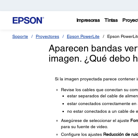
Impresoras
Tintas
Proyec
Soporte
Proyectores
Epson PowerLite
Epson PowerLi
Aparecen bandas verti
imagen. ¿Qué debo h
Si la imagen proyectada parece contener int
Revise los cables que conectan su comp
estar separados del cable de aliment
estar conectados correctamente en
no estar conectados a un cable de e
Asegúrese de seleccionar el ajuste
For
para su fuente de video.
Configure los ajustes
Reducción de rui