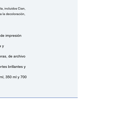
a, incluidos Cian,
a la decoloración,
d de impresión
a y
ras, de archivo
es brillantes y
 ml, 350 ml y 700