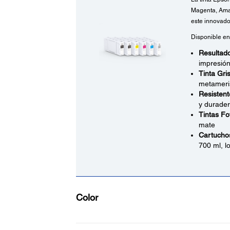
Magenta, Amar
este innovado
Disponible en
Resultado
impresión
Tinta Gris
metameri
Resistent
y durade
Tintas Fo
mate
Cartuchos
700 ml, l
Color