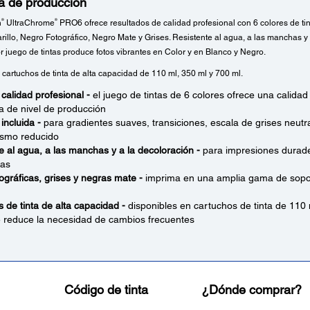
ca de producción
®
®
n
UltraChrome
PRO6 ofrece resultados de calidad profesional con 6 colores de tint
illo, Negro Fotográfico, Negro Mate y Grises. Resistente al agua, a las manchas y 
r juego de tintas produce fotos vibrantes en Color y en Blanco y Negro.
 cartuchos de tinta de alta capacidad de 110 ml, 350 ml y 700 ml.
 calidad profesional -
el juego de tintas de 6 colores ofrece una calida
ca de nivel de producción
 incluida -
para gradientes suaves, transiciones, escala de grises neutr
smo reducido
e al agua, a las manchas y a la decoloración -
para impresiones durade
ras
tográficas, grises y negras mate -
imprima en una amplia gama de soport
 de tinta de alta capacidad -
disponibles en cartuchos de tinta de 110
e reduce la necesidad de cambios frecuentes
Código de tinta
¿Dónde comprar?