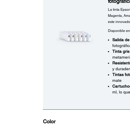
fotográfi
La tinta Epso
Magenta, Amar
este innovado
Disponible en
Salida de
fotográfi
Tinta gris
metameri
Resistent
y durade
Tintas fo
mate
Cartuchos
ml, lo qu
Color