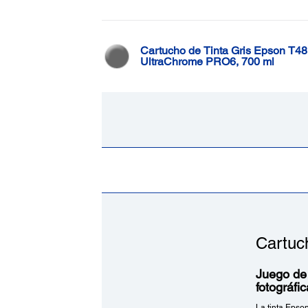
Cartucho de Tinta Gris Epson T4
UltraChrome PRO6, 700 ml
Cartuc
Juego de 
fotográfi
La tinta Epso