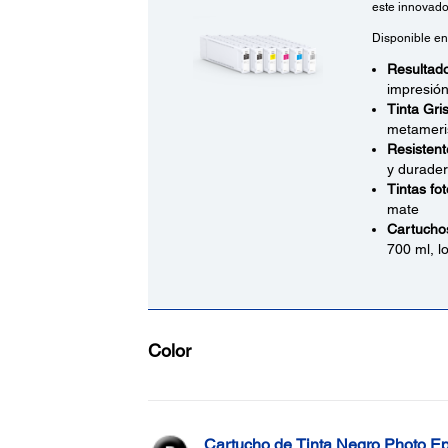
este innovado
Disponible en
Resultado
impresión
Tinta Gris
metameri
Resistent
y durade
Tintas fo
mate
Cartuchos
700 ml, l
Color
Cartucho de Tinta Negro Photo E