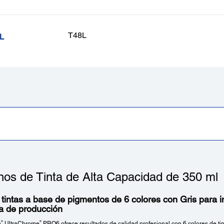
T48L
8L
hos de Tinta de Alta Capacidad de 350 ml
tintas a base de pigmentos de 6 colores con Gris para 
ca de producción
®
®
n
UltraChrome
PRO6 ofrece resultados de calidad profesional con 6 colores de tint