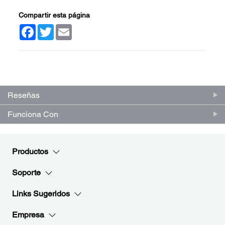
Compartir esta página
Facebook
Twitter
Email
(0)
Escriba una reseña
Sin
puntuación.
Enlace
en
Reseñas
la
misma
Funciona Con
página.
Productos
Soporte
Links Sugeridos
Empresa