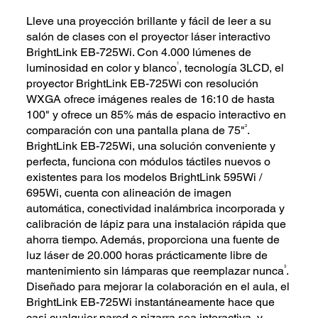
Lleve una proyección brillante y fácil de leer a su
salón de clases con el proyector láser interactivo
BrightLink EB-725Wi. Con 4.000 lúmenes de
1
luminosidad en color y blanco
, tecnología 3LCD, el
proyector BrightLink EB-725Wi con resolución
WXGA ofrece imágenes reales de 16:10 de hasta
100" y ofrece un 85% más de espacio interactivo en
2
comparación con una pantalla plana de 75"
.
BrightLink EB-725Wi, una solución conveniente y
perfecta, funciona con módulos táctiles nuevos o
existentes para los modelos BrightLink 595Wi /
695Wi, cuenta con alineación de imagen
automática, conectividad inalámbrica incorporada y
calibración de lápiz para una instalación rápida que
ahorra tiempo. Además, proporciona una fuente de
luz láser de 20.000 horas prácticamente libre de
3
mantenimiento sin lámparas que reemplazar nunca
.
Diseñado para mejorar la colaboración en el aula, el
BrightLink EB-725Wi instantáneamente hace que
casi cualquier pared o pizarra sea interactiva, y