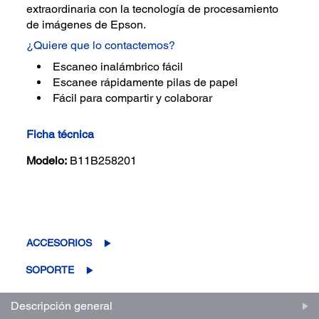
extraordinaria con la tecnología de procesamiento
de imágenes de Epson.
¿Quiere que lo contactemos?
Escaneo inalámbrico fácil
Escanee rápidamente pilas de papel
Fácil para compartir y colaborar
Ficha técnica
Modelo:
B11B258201
(0)
Escriba una reseña
Sin
puntuación.
Enlace
ACCESORIOS
en
la
SOPORTE
misma
página.
Descripción general