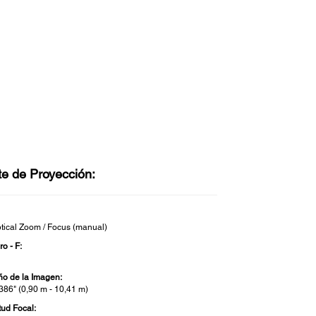
te de Proyección:
tical Zoom / Focus (manual)
o - F:
o de la Imagen:
 386" (0,90 m - 10,41 m)
tud Focal: