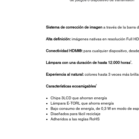
Sistema de corrección de imagen
a través de la barra 
Alta definición:
imágenes nativas en resolución Full H
Conectividad HDMI®:
para cualquier dispositivo, des
3
Lámpara con una duración de hasta 12.000 horas
.
Experiencia al natural:
colores hasta 3 veces más brilla
5
Características ecoamigables
Chips 3LCD que ahorran energía
Lámpara E-TORL que ahorra energía
Bajo consumo de energía, de 0,3 W en modo de es
Diseñados para fácil reciclaje
Adheridos a las reglas RoHS