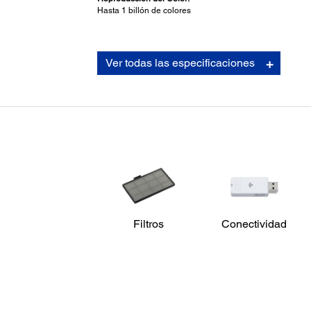
Hasta 1 billón de colores
Conectividad del Proyector:
Ver todas las especificaciones
Conectividad Estándar:
HDMI®
USB tipo A (para módulo inalámbrico)
USB tipo B (para actualización Firmware)
Stereo Mini - Salida
4
Módulo inalámbrico: Accesorio opcional
Filtros
Conectividad