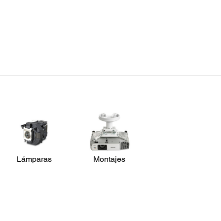
Detalles del Proyector:
Ene
Parlante:
Volta
Monoaural: 2W x 1
100V 
Ruido del Ventilador:
Consu
28 dB / 37 dB
100V-
220V-
Lámparas
Montajes