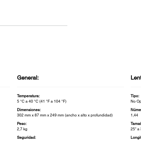
General:
Len
Temperatura:
Tipo:
5 °C a 40 °C (41 °F a 104 °F)
No Op
Dimensiones:
Númer
302 mm x 87 mm x 249 mm (ancho x alto x profundidad)
1,44
Peso:
Tamañ
2,7 kg
25" a
Seguridad:
Longi