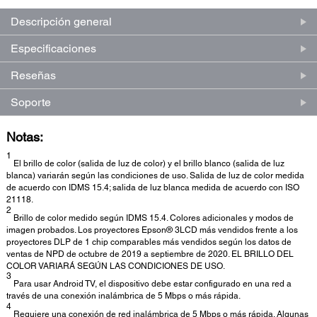
página.
Descripción general
Especificaciones
Reseñas
Soporte
Notas:
1
El brillo de color (salida de luz de color) y el brillo blanco (salida de luz
blanca) variarán según las condiciones de uso. Salida de luz de color medida
de acuerdo con IDMS 15.4; salida de luz blanca medida de acuerdo con ISO
21118.
2
Brillo de color medido según IDMS 15.4. Colores adicionales y modos de
imagen probados. Los proyectores Epson® 3LCD más vendidos frente a los
proyectores DLP de 1 chip comparables más vendidos según los datos de
ventas de NPD de octubre de 2019 a septiembre de 2020. EL BRILLO DEL
COLOR VARIARÁ SEGÚN LAS CONDICIONES DE USO.
3
Para usar Android TV, el dispositivo debe estar configurado en una red a
través de una conexión inalámbrica de 5 Mbps o más rápida.
4
Requiere una conexión de red inalámbrica de 5 Mbps o más rápida. Algunas