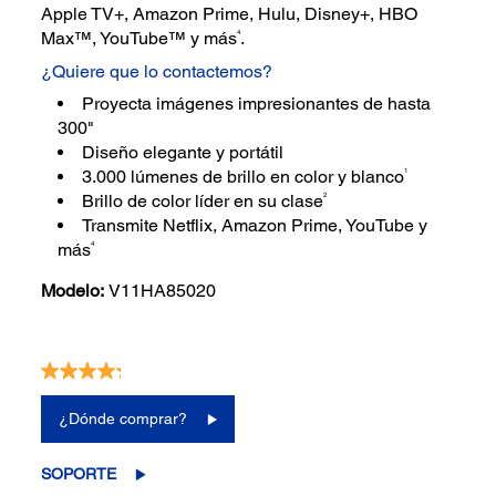
Apple TV+, Amazon Prime, Hulu, Disney+, HBO
4
Max™, YouTube™ y más
.
¿Quiere que lo contactemos?
Proyecta imágenes impresionantes de hasta
300"
Diseño elegante y portátil
1
3.000 lúmenes de brillo en color y blanco
2
Brillo de color líder en su clase
Transmite Netflix, Amazon Prime, YouTube y
4
más
Modelo:
V11HA85020
4.3
(4)
Escriba una reseña
Lea
4
reseñas.
¿Dónde comprar?
Enlace
en
la
SOPORTE
misma