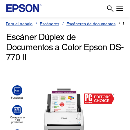
Para el trabajo
Escáneres
Escáneres de documentos
Esc
Escáner Dúplex de
Documentos a Color Epson DS-
770 II
(0)
Escriba una reseña
Sin
puntuación.
Enlace
en
la
misma
página.