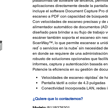
plataformas de software de terceros, permit
aplicaciones directamente desde la pantalla 
incluye el software Document Capture Pro 
escaneo a PDF con capacidad de búsqueda, 
Con velocidades de escaneo precisas y de 
alimentador automático de documentos (AD
diseñado para brindar a su flujo de trabajo ve
escáner también soporta el escaneo sin ne
ScanWay™, lo que permite escanear a uni
3
4
red
o servicios en la nube
sin necesidad de 
en donde se requiere de una administració
robusto de soluciones opcionales que facilit
informes, captura y autenticación basada en 
Potencie la eficiencia en su gestión de d
2
Velocidades de escaneo rápidas
de ha
Pantalla táctil a color de 4.3 pulgadas
Conectividad incorporada LAN, redes 
¿Quiere que lo contactemos?
Modelo:
B11B276201