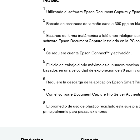
Notas:
1
Utilizando el software Epson Document Capture y Epso
2
Basado en escaneos de tamaño carta a 300 ppp en blanco
3
Escanee de forma inalámbrica a teléfonos inteligentes 
software Epson Document Capture instalado en la PC co
4
Se requiere cuenta Epson Connect™ y activación.
5
El ciclo de trabajo diario máximo es el número máximo 
basados en una velocidad de exploración de 70 ppm y un 
6
Requiere la descarga de la aplicación Epson Smart Pane
7
Con el software Document Capture Pro Server Authentic
8
El promedio de uso de plástico reciclado está sujeto a 
principalmente para piezas exteriores