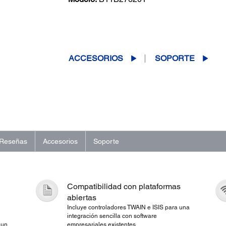
(0)
Escriba una reseña
Sin
puntuación.
Enlace
ACCESORIOS
SOPORTE
en
la
misma
página.
Reseñas
Accesorios
Soporte
Compatibilidad con plataformas
abiertas
Incluye controladores TWAIN e ISIS para una
integración sencilla con software
 un
empresariales existentes