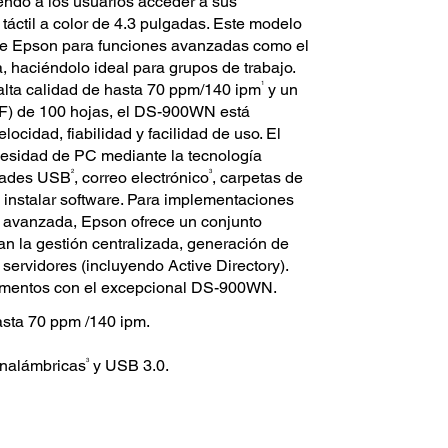
iendo a los usuarios acceder a sus
táctil a color de 4.3 pulgadas. Este modelo
de Epson para funciones avanzadas como el
haciéndolo ideal para grupos de trabajo.
1
alta calidad de hasta 70 ppm/140 ipm
y un
F) de 100 hojas, el DS-900WN está
locidad, fiabilidad y facilidad de uso. El
cesidad de PC mediante la tecnología
2
3
dades USB
, correo electrónico
, carpetas de
instalar software. Para implementaciones
n avanzada, Epson ofrece un conjunto
an la gestión centralizada, generación de
servidores (incluyendo Active Directory).
ocumentos con el excepcional DS-900WN.
sta 70 ppm /140 ipm.
3
inalámbricas
y USB 3.0.