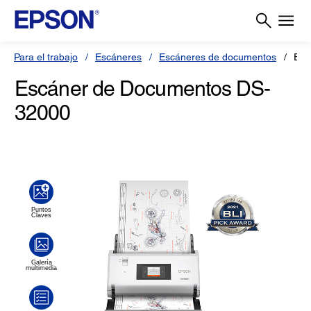
Para el trabajo
Escáneres
Escáneres de documentos
Esc
Escáner de Documentos DS-
32000
(0)
Escriba una reseña
Sin
puntuación.
Enlace
en
la
misma
página.