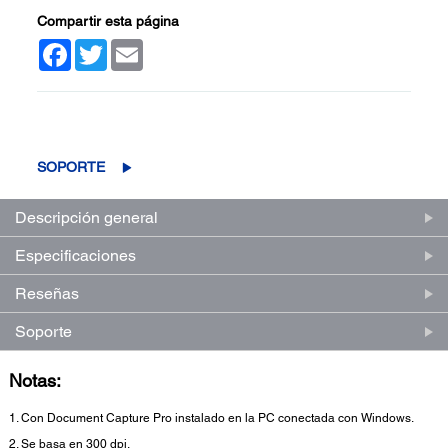
Compartir esta página
Facebook
Twitter
Email
(0)
Escriba una reseña
Sin
puntuación.
Enlace
SOPORTE
en
la
misma
Descripción general
página.
Especificaciones
Reseñas
Soporte
Notas:
1. Con Document Capture Pro instalado en la PC conectada con Windows.
2. Se basa en 300 dpi.