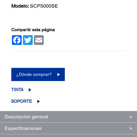
Modelo:
SCP5000SE
Compartir esta página
Facebook
Twitter
Email
(0)
Escriba una reseña
Sin
puntuación.
Enlace
¿Dónde comprar?
en
la
misma
TINTA
página.
SOPORTE
Descripción general
Especificaciones