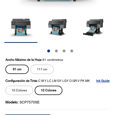
Ancho Máximo de la Hoja:
61 centímetros
61 cm
111 cm
Configuración de Tinta:
C M Y LC LM GY LGY O GR V PK MK
Ink Guide
12 Colores
10 Colores
Modelo:
SCP7570SE