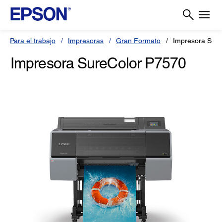
Para el trabajo
Impresoras
Gran Formato
Impresora Sur
Impresora SureColor P7570
(0)
Escriba una reseña
Sin
puntuación.
Enlace
en
la
misma
página.