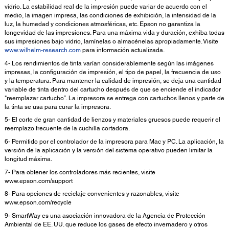
vidrio. La estabilidad real de la impresión puede variar de acuerdo con el
medio, la imagen impresa, las condiciones de exhibición, la intensidad de la
luz, la humedad y condiciones atmosféricas, etc. Epson no garantiza la
longevidad de las impresiones. Para una máxima vida y duración, exhiba todas
sus impresiones bajo vidrio, lamínelas o almacénelas apropiadamente. Visite
www.wilhelm-research.com
para información actualizada.
4- Los rendimientos de tinta varían considerablemente según las imágenes
impresas, la configuración de impresión, el tipo de papel, la frecuencia de uso
y la temperatura. Para mantener la calidad de impresión, se deja una cantidad
variable de tinta dentro del cartucho después de que se enciende el indicador
"reemplazar cartucho”. La impresora se entrega con cartuchos llenos y parte de
la tinta se usa para curar la impresora.
5- El corte de gran cantidad de lienzos y materiales gruesos puede requerir el
reemplazo frecuente de la cuchilla cortadora.
6- Permitido por el controlador de la impresora para Mac y PC. La aplicación, la
versión de la aplicación y la versión del sistema operativo pueden limitar la
longitud máxima.
7- Para obtener los controladores más recientes, visite
www.epson.com/support
8- Para opciones de reciclaje convenientes y razonables, visite
www.epson.com/recycle
9- SmartWay es una asociación innovadora de la Agencia de Protección
Ambiental de EE. UU. que reduce los gases de efecto invernadero y otros