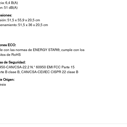
ia: 6,4 B(A)
ón: 51 dB(A)
siones:
sión: 51,5 x 55,9 x 20,5 cm
enamiento: 51,5 x 36 x 20,5 cm
g
ones ECO:
e con las normas de ENERGY STAR®, cumple con los
sitos de RoHS
s de Seguridad:
50-CAN/CSA-22.2 N.° 60950 EMI FCC Parte 15
rte B clase B, CAN/CSA-CEI/IEC CISPR 22 clase B
de Origen:
esia
aterísticas del Escaner:
eo a PC, Escaneo a la nube5 (incluido correo
rónico), Escaneo a PDF