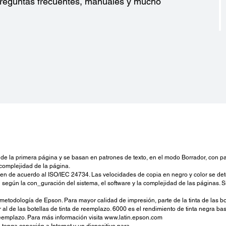
 preguntas frecuentes, manuales y mucho
Común
Premi
Gloss
Paper
Tipos
N.° 1
Capac
Bande
papel 
Capac
30 ho
Energía:
 la primera página y se basan en patrones de texto, en el modo Borrador, con p
Voltaje Nominal:
a complejidad de la página.
220V
en de acuerdo al ISO/IEC 24734. Las velocidades de copia en negro y color se de
Frecuencia Nominal:
 según la con_guración del sistema, el software y la complejidad de las páginas. 
50 – 60 Hz
odología de Epson. Para mayor calidad de impresión, parte de la tinta de las botel
Corriente Nominal:
al de las botellas de tinta de reemplazo. 6000 es el rendimiento de tinta negra ba
0,3A
reemplazo. Para más información visita www.latin.epson.com
Consumo de Energía:
 tenga conexión a Internet y un dispositivo para