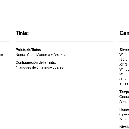
Tinta:
Gen
Paleta de Tintas:
Siste
es
Negra, Cian, Magenta y Amarilla
Windo
(32 bi
Configuración de la Tinta:
XP SP
4 tanques de tinta individuales
Windo
Windo
Serve
10.11
Tempe
Operat
Almace
Hume
Opera
Almac
Nivel