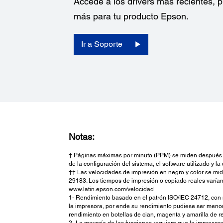
Accede a los drivers más recientes,
más para tu producto Epson.
Ir a Soporte
Detalles de la Impresora:
Notas:
† Páginas máximas por minuto (PPM) se miden después de
Pantalla:
de la configuración del sistema, el software utilizado y l
2,2" LCD monocromática
†† Las velocidades de impresión en negro y color se mid
Lenguaje de la Impresora:
29183. Los tiempos de impresión o copiado reales varían
ESC/P-R
www.latin.epson.com/velocidad
1- Rendimiento basado en el patrón ISO/IEC 24712, con met
Software Incluido:
la impresora, por ende su rendimiento pudiese ser menor 
Drivers de impresora Epson, Epson Scan
rendimiento en botellas de cian, magenta y amarilla de 
2- La mayoría de las funciones requiere que la impresora