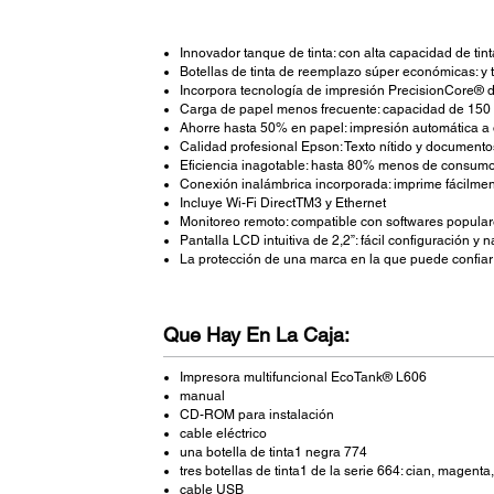
Innovador tanque de tinta: con alta capacidad de ti
Botellas de tinta de reemplazo súper económicas: y t
Incorpora tecnología de impresión PrecisionCore® de
Carga de papel menos frecuente: capacidad de 150
Ahorre hasta 50% en papel: impresión automática a 
Calidad profesional Epson: Texto nítido y documento
Eficiencia inagotable: hasta 80% menos de consumo 
Conexión inalámbrica incorporada: imprime fácilmen
Incluye Wi-Fi DirectTM3 y Ethernet
Monitoreo remoto: compatible con softwares popula
Pantalla LCD intuitiva de 2,2”: fácil configuración y
La protección de una marca en la que puede confiar
Que Hay En La Caja:
Impresora multifuncional EcoTank® L606
manual
CD-ROM para instalación
cable eléctrico
una botella de tinta1 negra 774
tres botellas de tinta1 de la serie 664: cian, magenta
cable USB