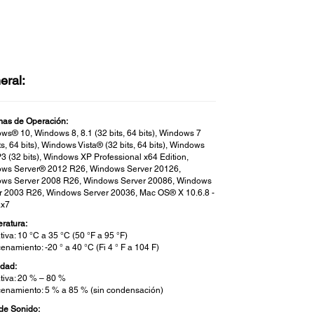
eral:
mas de Operación:
ws® 10, Windows 8, 8.1 (32 bits, 64 bits), Windows 7
ts, 64 bits), Windows Vista® (32 bits, 64 bits), Windows
3 (32 bits), Windows XP Professional x64 Edition,
ws Server® 2012 R26, Windows Server 20126,
ws Server 2008 R26, Windows Server 20086, Windows
r 2003 R26, Windows Server 20036, Mac OS® X 10.6.8 -
.x7
ratura:
iva: 10 °C a 35 °C (50 °F a 95 °F)
namiento: -20 ° a 40 °C (Fi 4 ° F a 104 F)
dad:
tiva: 20 % – 80 %
enamiento: 5 % a 85 % (sin condensación)
 de Sonido: