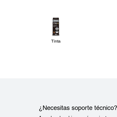
Cantidad de Copias:
1 – 99 (sin PC)
Máximo Tamaño de Copia:
A4, Carta (21,6 cm x 29,7 cm)
Características de la Copia:
1 lado a 2 lados manual, ajustar a la página, reducción y
ampliación automática (25 % a 400 %), copia de
Tinta
identificación, densidad de copia ajustable
Conectividad:
Conectividad Estándar:
USB de alta velocidad, Inalámbrica 802.11 b/g/n3, Ether
alámbrica, (10/100/1000 Mbps), Wi-Fi Direct3
¿Necesitas soporte técnico