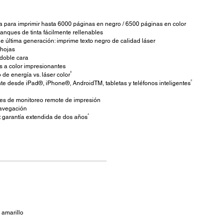
nta para imprimir hasta 6000 páginas en negro / 6500 páginas en color
anques de tinta fácilmente rellenables
 última generación: imprime texto negro de calidad láser
 hojas
doble cara
s a color impresionantes
8
de energía vs. láser color
2
te desde iPad®, iPhone®, AndroidTM, tabletas y teléfonos inteligentes
res de monitoreo remote de impresión
 navegación
4
: garantía extendida de dos años
, amarillo