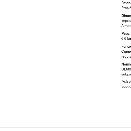
Potenc
Presi
Dimen
Impre
Almac
Peso:
6.6 k
Funci
Cumpl
requi
Norma
UL609
subpa
País 
Indon
Especificaciones del Escáner:
Carc
Tipo de Escáner:
Otros:
Color con cama plana (sensor de líneas CIS)
Escan
elect
Resolución de Hardware:
1200 x 2400 dpi