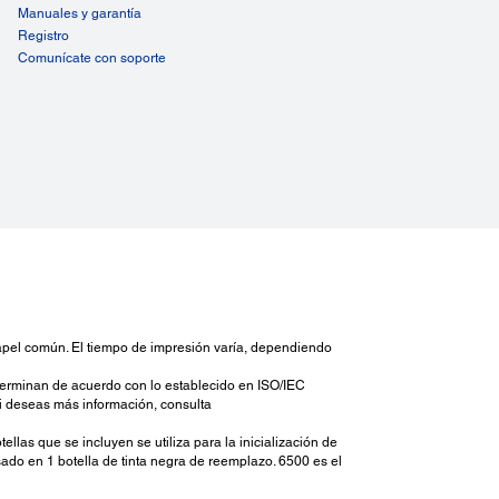
, Epson Bright White Paper, Photo Paper Glossy,
Manuales y garantía
um Photo Paper Glossy, Ultra Premium Photo Paper
Registro
y, Presentation Paper Matte, Premium Presentation
Comunícate con soporte
 Matte y Premium Presentation Paper Matte doble cara
 de Sobres:
0; papel común, papel bond, correo aéreo
idad de Entrada de Papel:
ja de papel: 150 hojas de papel común, 20 hojas de
fotográfico, 10 sobres
idad de Salida de la Bandeja de Papel:
jas de papel común
apel común. El tiempo de impresión varía, dependiendo
terminan de acuerdo con lo establecido en ISO/IEC
Si deseas más información, consulta
las que se incluyen se utiliza para la inicialización de
sado en 1 botella de tinta negra de reemplazo. 6500 es el