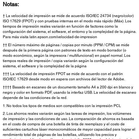
Notas:
† La velocidad de impresión se mide de acuerdo ISO/IEC 24734 (negro/color)
ISO 17629 (FPOT) y con pruebas internas en el modo más rápido (Máx). Los
tiempos de impresión reales variarán en función de factores como la
configuración del sistema, el software, el entorno y la complejidad de la página.
Para más visita latin.epson.com/velocidad-de-impresion
†† El número máximo de páginas / copias por minuto (PPM / CPM) se mide
después de la primera página con patrones de texto en modo borrador (o
modo económico, según la impresora / multifuncional) en papel normal. Los
tiempos reales de impresión / copia variarán según la configuración del
sistema, el software y la complejidad de la página
††† La velocidad de impresión FPOT se mide de acuerdo con el patrón
ISO/IEC 17629 desde modo en espera con archivos del lector de Adobe.
†††† Basado en escaneo de un documento tamaño A4 a 200 dpi en blanco y
negro y color en formato PDF, usando la interfaz USB. La velocidad de escaneo
depende de las condiciones de la red.
1. No todos los tipos de medios son compatibles con la impresión PCL
2. Los ahorros reales variarán según las tareas de impresión, los volúmenes
de impresión y las condiciones de uso. La comparación de ahorros es basada
en el costo de compra de una botella de tinta de reemplazo y el costo de
suficientes cartuchos láser monocromáticos de mayor capacidad para lograr el
rendimiento total de páginas de las botellas, utilizando los precios y