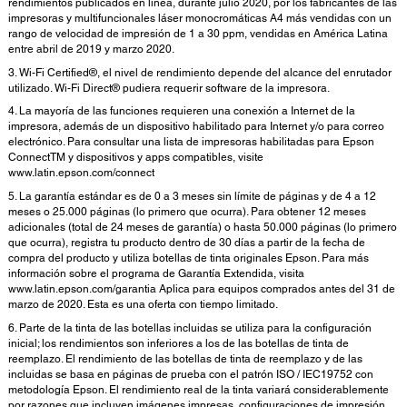
rendimientos publicados en línea, durante julio 2020, por los fabricantes de las
impresoras y multifuncionales láser monocromáticas A4 más vendidas con un
rango de velocidad de impresión de 1 a 30 ppm, vendidas en América Latina
entre abril de 2019 y marzo 2020.
3. Wi-Fi Certified®, el nivel de rendimiento depende del alcance del enrutador
utilizado. Wi-Fi Direct® pudiera requerir software de la impresora.
4. La mayoría de las funciones requieren una conexión a Internet de la
impresora, además de un dispositivo habilitado para Internet y/o para correo
electrónico. Para consultar una lista de impresoras habilitadas para Epson
ConnectTM y dispositivos y apps compatibles, visite
www.latin.epson.com/connect
5. La garantía estándar es de 0 a 3 meses sin límite de páginas y de 4 a 12
meses o 25.000 páginas (lo primero que ocurra). Para obtener 12 meses
adicionales (total de 24 meses de garantía) o hasta 50.000 páginas (lo primero
que ocurra), registra tu producto dentro de 30 días a partir de la fecha de
compra del producto y utiliza botellas de tinta originales Epson. Para más
información sobre el programa de Garantía Extendida, visita
www.latin.epson.com/garantia Aplica para equipos comprados antes del 31 de
marzo de 2020. Esta es una oferta con tiempo limitado.
6. Parte de la tinta de las botellas incluidas se utiliza para la configuración
inicial; los rendimientos son inferiores a los de las botellas de tinta de
reemplazo. El rendimiento de las botellas de tinta de reemplazo y de las
incluidas se basa en páginas de prueba con el patrón ISO / IEC19752 con
metodología Epson. El rendimiento real de la tinta variará considerablemente
por razones que incluyen imágenes impresas, configuraciones de impresión,