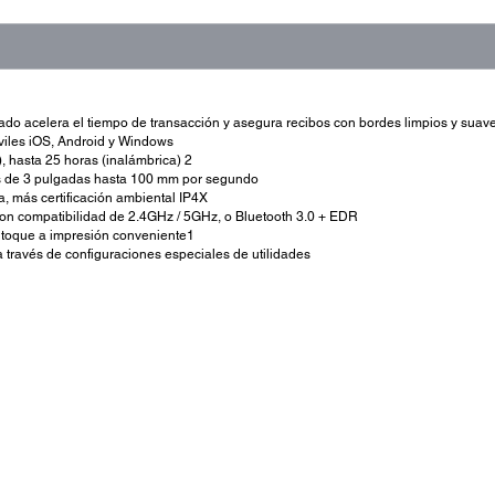
rado acelera el tiempo de transacción y asegura recibos con bordes limpios y suav
óviles iOS, Android y Windows
), hasta 25 horas (inalámbrica) 2
os de 3 pulgadas hasta 100 mm por segundo
da, más certificación ambiental IP4X
n con compatibilidad de 2.4GHz / 5GHz, o Bluetooth 3.0 + EDR
e toque a impresión conveniente1
a través de configuraciones especiales de utilidades