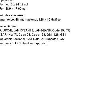
cpl mode:
Font A: 13 x 24 42 cpl
Font B: 9 x 17 60 cpl
nto de caracteres:
fanumérico, 48 Internacional, 128 x 10 Gráfico
o de Barras:
, UPC-E, JAN13/EAN13, JAN8/EAN8, Code 39, ITF,
AR (NW-7), Code 93, Code 128, GS1-128, GS1
ar Omnidirectional, GS1 DataBar Truncated, GS1
ar Limited, GS1 DataBar Expanded
alles del POS:
abilidad:
bilidad de la impresora: 10 millones de líneas de
presión
bilidad del cortador automático: 500.000 cortes
tomático
sificación de Gota:
ies
fer de Datos:
B (Bluetooth)
nsores: