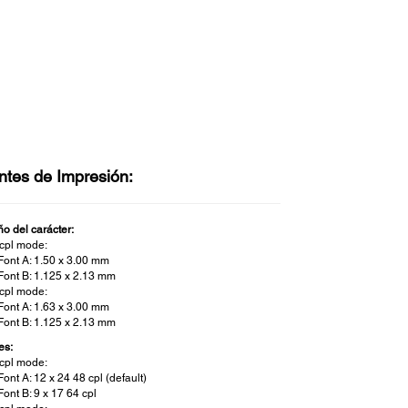
ntes de Impresión:
o del carácter:
cpl mode:
Font A: 1.50 x 3.00 mm
Font B: 1.125 x 2.13 mm
cpl mode:
Font A: 1.63 x 3.00 mm
Font B: 1.125 x 2.13 mm
es:
cpl mode:
Font A: 12 x 24 48 cpl (default)
Font B: 9 x 17 64 cpl