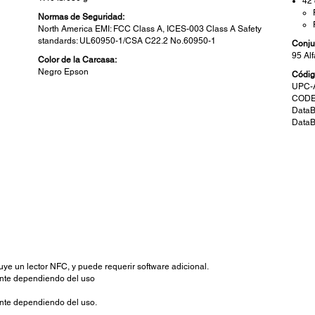
42 
Normas de Seguridad:
North America EMI: FCC Class A, ICES-003 Class A Safety
standards: UL60950-1/CSA C22.2 No.60950-1
Conju
95 Al
Color de la Carcasa:
Negro Epson
Códig
UPC-A
CODEB
DataB
DataB
Conectividad:
Det
Conectividad Estándar:
Confi
802.11b/g/n (2.4GHz) y 802.11a/n (5GHz) o Bluetooth 3.0
Fia
(EDR soportado)
im
Fia
Impresión desde un dispositivo móvil:
au
Sistemas Operativos Soportados: iOS, Android y Windows
(Store Apps)
Cla
4 p
uye un lector NFC, y puede requerir software adicional.
Configuración fácil:
ente dependiendo del uso
SimpleAP, TM Utility, NFC2, y Código QR
Buf
64K
ente dependiendo del uso.
Se