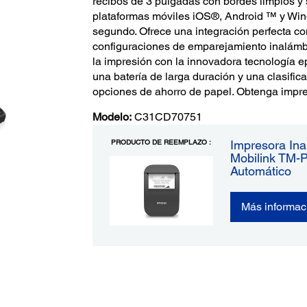
recibos de 3 pulgadas con bordes limpios y
plataformas móviles iOS®, Android ™ y Win
segundo. Ofrece una integración perfecta con
configuraciones de emparejamiento inalámbr
la impresión con la innovadora tecnología e
una batería de larga duración y una clasifi
opciones de ahorro de papel. Obtenga impres
Modelo:
C31CD70751
PRODUCTO DE REEMPLAZO :
Impresora Ina
Mobilink TM-P
Automático
Más informac