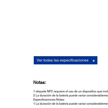
Manejo de Sustratos:
Ver todas las especificaciones
Ancho:
Sin Espaciador: 3.13"/79.5 mm
Con Espaciador: 2.97"/75.5 mm
Tipo:
Notas:
Papel térmico en rollo
Diámetro del rollo:
1 etiqueta NFC requiere el uso de un dispositivo que incl
2.0"/51 mm
2 La duración de la batería puede variar considerablem
Diámetro del núcleo:
Especificaciones Notas:
0.71"/18 mm
1 La duración de la batería puede variar considerablem