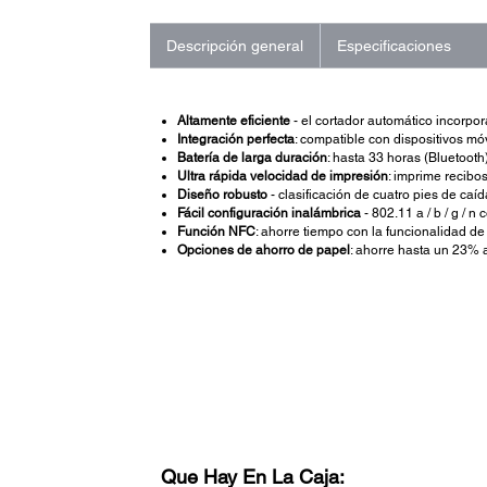
Descripción general
Especificaciones
Altamente eficiente
- el cortador automático incorpo
Integración perfecta
: compatible con dispositivos m
Batería de larga duración
: hasta 33 horas (Bluetooth
Ultra rápida velocidad de impresión
: imprime recib
Diseño robusto
- clasificación de cuatro pies de caí
Fácil configuración inalámbrica
- 802.11 a / b / g / 
Función NFC
: ahorre tiempo con la funcionalidad d
Opciones de ahorro de papel
: ahorre hasta un 23% 
Que Hay En La Caja: