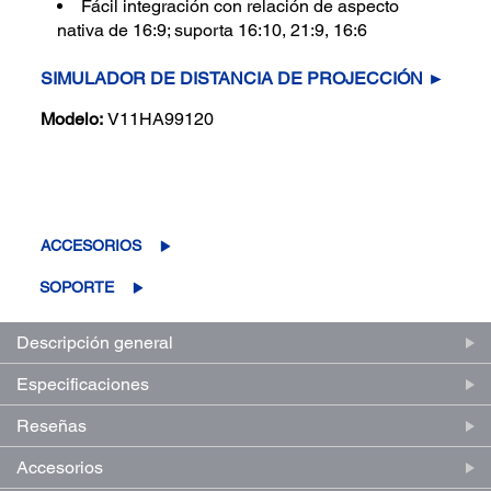
Fácil integración con relación de aspecto
nativa de 16:9; suporta 16:10, 21:9, 16:6
SIMULADOR DE DISTANCIA DE PROJECCIÓN ►
Modelo:
V11HA99120
(0)
Escriba una reseña
Sin
puntuación.
Enlace
ACCESORIOS
en
la
SOPORTE
misma
página.
Descripción general
Especificaciones
Reseñas
Accesorios