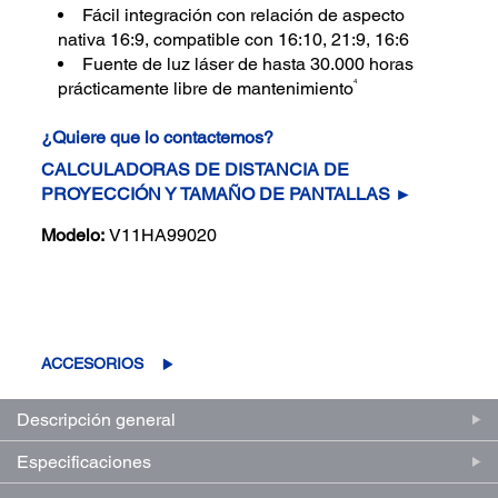
Fácil integración con relación de aspecto
nativa 16:9, compatible con 16:10, 21:9, 16:6
Fuente de luz láser de hasta 30.000 horas
4
prácticamente libre de mantenimiento
¿Quiere que lo contactemos?
CALCULADORAS DE DISTANCIA DE
PROYECCIÓN Y TAMAÑO DE PANTALLAS ►
Modelo:
V11HA99020
(0)
Escriba una reseña
Sin
puntuación.
Enlace
ACCESORIOS
en
la
misma
Descripción general
página.
Especificaciones