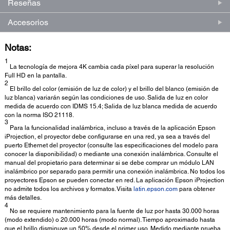
Reseñas
Accesorios
Notas:
1
La tecnología de mejora 4K cambia cada píxel para superar la resolución
Full HD en la pantalla.
2
El brillo del color (emisión de luz de color) y el brillo del blanco (emisión de
luz blanca) variarán según las condiciones de uso. Salida de luz en color
medida de acuerdo con IDMS 15.4; Salida de luz blanca medida de acuerdo
con la norma ISO 21118.
3
Para la funcionalidad inalámbrica, incluso a través de la aplicación Epson
iProjection, el proyector debe configurarse en una red, ya sea a través del
puerto Ethernet del proyector (consulte las especificaciones del modelo para
conocer la disponibilidad) o mediante una conexión inalámbrica. Consulte el
manual del propietario para determinar si se debe comprar un módulo LAN
inalámbrico por separado para permitir una conexión inalámbrica. No todos los
proyectores Epson se pueden conectar en red. La aplicación Epson iProjection
no admite todos los archivos y formatos. Visita
latin.epson.com
para obtener
más detalles.
4
No se requiere mantenimiento para la fuente de luz por hasta 30.000 horas
(modo extendido) o 20.000 horas (modo normal). Tiempo aproximado hasta
que el brillo disminuye un 50% desde el primer uso. Medido mediante prueba