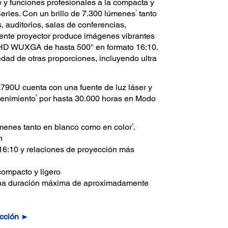
e y funciones profesionales a la compacta y
1
Series. Con un brillo de 7.300 lúmenes
tanto
, auditorios, salas de conferencias,
tente proyector produce imágenes vibrantes
l HD WUXGA de hasta 500'' en formato 16:10.
dad de otras proporciones, incluyendo ultra
790U cuenta con una fuente de luz láser y
2
ntenimiento
por hasta 30.000 horas en Modo
2
menes tanto en blanco como en color
.
n
 16:10 y relaciones de proyección más
compacto y ligero
de una duración máxima de aproximadamente
ección ►