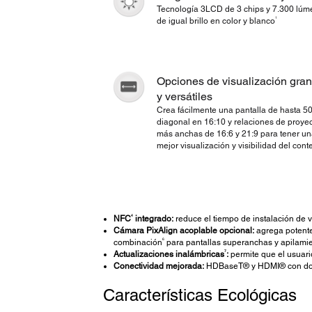
Tecnología 3LCD de 3 chips y 7.300 lú
1
de igual brillo en color y blanco
Opciones de visualización gra
y versátiles
Crea fácilmente una pantalla de hasta 5
diagonal en 16:10 y relaciones de proye
más anchas de 16:6 y 21:9 para tener u
mejor visualización y visibilidad del cont
4
NFC
integrado:
reduce el tiempo de instalación de v
Cámara PixAlign acoplable opcional:
agrega potente
6
combinación
para pantallas superanchas y apilami
7
Actualizaciones inalámbricas
:
permite que el usuari
Conectividad mejorada:
HDBaseT® y HDMI® con dos e
Características Ecológicas