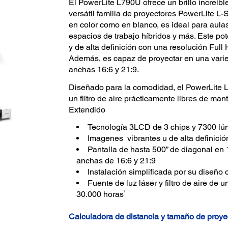
El PowerLite L790U ofrece un brillo increíbl
versátil familia de proyectores PowerLite L-
en color como en blanco, es ideal para aulas
espacios de trabajo híbridos y más. Este po
y de alta definición con una resolución Ful
Además, es capaz de proyectar en una varie
anchas 16:6 y 21:9.
Diseñado para la comodidad, el PowerLite L
un filtro de aire prácticamente libres de ma
Extendido
Tecnología 3LCD de 3 chips y 7300 lú
Imagenes vibrantes u de alta definició
Pantalla de hasta 500” de diagonal en
anchas de 16:6 y 21:9
Instalación simplificada por su diseño 
Fuente de luz láser y filtro de aire 
2
30.000 horas
Calculadora de distancia y tamaño de proy