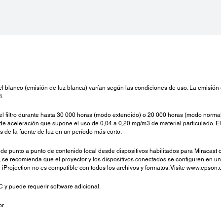
llo del blanco (emisión de luz blanca) varían según las condiciones de uso. La emisi
8.
 el filtro durante hasta 30 000 horas (modo extendido) o 20 000 horas (modo norma
 aceleración que supone el uso de 0,04 a 0,20 mg/m3 de material particulado. El 
de la fuente de luz en un período más corto.
a de punto a punto de contenido local desde dispositivos habilitados para Miracast 
n, se recomienda que el proyector y los dispositivos conectados se configuren en un
iProjection no es compatible con todos los archivos y formatos. Visite www.epson.
C y puede requerir software adicional.
r.