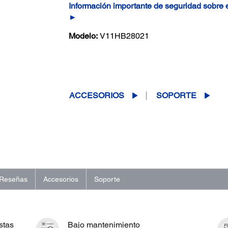
Información importante de seguridad sobre
►
Modelo:
V11HB28021
(0)
Escriba una reseña
Sin
puntuación.
Enlace
ACCESORIOS
SOPORTE
en
la
misma
página.
Reseñas
Accesorios
Soporte
stas
Bajo mantenimiento