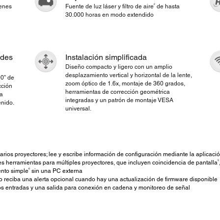
2
menes
Fuente de luz láser y filtro de aire
de hasta
30.000 horas en modo extendido
ndes
Instalación simplificada
Diseño compacto y ligero con un amplio
desplazamiento vertical y horizontal de la lente,
00” de
zoom óptico de 1.6x, montaje de 360 grados,
cción
herramientas de corrección geométrica
na
integradas y un patrón de montaje VESA
enido.
universal.
arios proyectores; lee y escribe información de configuración mediante la aplicaci
5
s herramientas para múltiples proyectores, que incluyen coincidencia de pantalla
6
ento simple
sin una PC externa
o reciba una alerta opcional cuando hay una actualización de firmware disponible
ntradas y una salida para conexión en cadena y monitoreo de señal