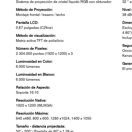
Sistema de proyección de cristal líquido RGB con obturador
32 ° a
Método de Proyección:
Nivel
Montaje frontal / trasero / techo
38 dB
Pantalla LCD:
Dimen
0,67 pulgadas (C2fine)
Exclu
4.80")
Método de visualización:
Incluy
Matriz activa TFT de polisilicio
Segur
Número de Pixeles:
Orici
2.304.000 puntos (1920 x 1200) x 3
Kensi
Luminosidad en Color:
Garan
6.000 lúmenes
El pro
Luminosidad en Blanco:
6.000 lúmenes
Relación de Aspecto:
Soporta 16:10
Resolución Nativa:
1920 x 1200 (WUXGA)
Resolución Máxima:
640 x480, 800 x 600, 1280 x1024, 1400 x 1050
Tamaño - distancia projectada:
50" - 200" / Pantalla de 80" a 1,38 m