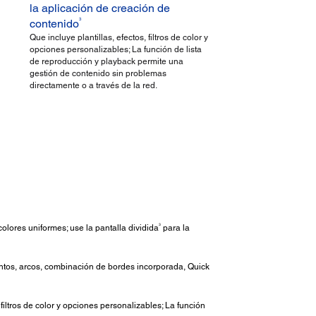
la aplicación de creación de
3
contenido
Que incluye plantillas, efectos, filtros de color y
opciones personalizables; La función de lista
de reproducción y playback permite una
gestión de contenido sin problemas
directamente o a través de la red.
3
lores uniformes; use la pantalla dividida
para la
untos, arcos, combinación de bordes incorporada, Quick
 filtros de color y opciones personalizables; La función