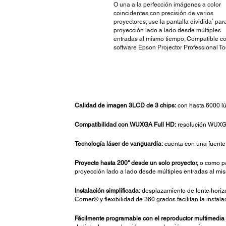
O una a la perfección imágenes a color
coincidentes con precisión de varios
4
proyectores; use la pantalla dividida
para
proyección lado a lado desde múltiples
entradas al mismo tiempo; Compatible co
software Epson Projector Professional To
Calidad de imagen 3LCD de 3 chips:
con hasta 6000 lúm
Compatibilidad con WUXGA Full HD:
resolución WUXGA
Tecnología láser de vanguardia:
cuenta con una fuente 
Proyecte hasta 200" desde un solo proyector,
o como pa
proyección lado a lado desde múltiples entradas al mis
Instalación simplificada:
desplazamiento de lente horizo
Corner® y flexibilidad de 360 grados facilitan la instala
Fácilmente programable con el reproductor multimedia 