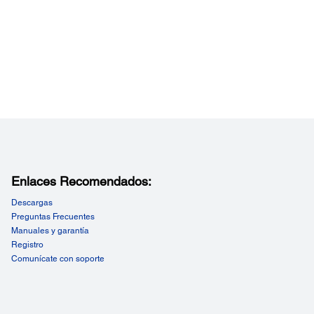
(26 pies)
o de Operación:
o de funcionamiento Delantero derecho/izquierdo
rados; Superior / Inferior: +30 a -20 grados
o de funcionamiento trasero derecho/izquierdo
rados; Superior / Inferior: +50 a +10 grados
Enlaces Recomendados:
Descargas
Preguntas Frecuentes
Manuales y garantía
Registro
Comunícate con soporte