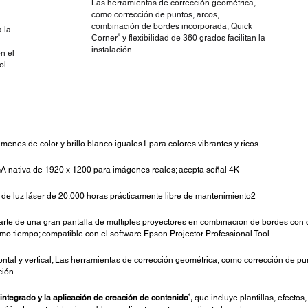
Las herramientas de corrección geométrica,
como corrección de puntos, arcos,
combinación de bordes incorporada, Quick
 la
®
Corner
y flexibilidad de 360 grados facilitan la
instalación
n el
ol
enes de color y brillo blanco iguales1 para colores vibrantes y ricos
 nativa de 1920 x 1200 para imágenes reales; acepta señal 4K
de luz láser de 20.000 horas prácticamente libre de mantenimiento2
rte de una gran pantalla de multiples proyectores en combinacion de bordes con co
mo tiempo; compatible con el software Epson Projector Professional Tool
ntal y vertical; Las herramientas de corrección geométrica, como corrección de p
ción.
4
integrado y la aplicación de creación de contenido
,
que incluye plantillas, efectos,