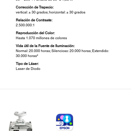
Corrección de Trapecio:
vertical: ± 30 grados; horizontal: ± 30 grados
Relación de Contraste:
2.500.000:1
Reproducción del Color:
Hasta 1.070 millones de colores
Vida útil de la Fuente de Iluminación:
Normal: 20.000 horas; Silencioso: 20.000 horas; Extendido:
30.000 horas²
Tipo de Láser:
Laser de Diodo
Lente de Proyección:
Con
Tipo:
Caract
Zoom Digital
Encen
patrón
Número - F:
autom
1,7
retro
menú,
Longitud Focal:
11.76 mm
Dista