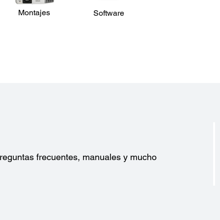
7.9 m 
Relación de Zoom:
Montajes
Zoom Digital 1 - 1,35x
Software
Ángul
Ángul
Relación de Proyección:
± 60 g
0,85 - 1,07
Ángul
Desplazamiento del Lente:
± 30 g
vertical: ± 50%; horizontal: ± 20%
Tapa del Lente:
Tapa de la lente (sin cordón)
?
 preguntas frecuentes, manuales y mucho