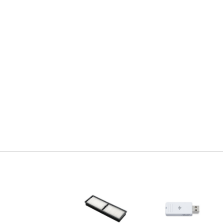
Energía:
Voltaje de Fuente de Poder:
100 - 240 V ± 10%, 50/60 Hz CA
Consumo de Energía:
358 W (modo normal)
267 W (silencioso y extendido)
2,0 W en espera (comunicación activada)
0,3 W en espera (comunicación desactivada)