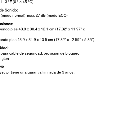
 113 °F (0 ° a 45 °C)
 de Sonido:
 (modo normal); máx. 27 dB (modo ECO)
siones:
yendo pies 43.9 x 30.4 x 12.1 cm (17.32" x 11.97" x
endo pies 43.9 x 31.9 x 13.5 cm (17.32" x 12.59" x 5.35")
idad:
o para cable de seguridad, provisión de bloqueo
ngton
tía:
yector tiene una garantía limitada de 3 años.