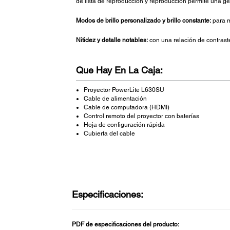
de lista de reproducción y reproducción permite una g
Modos de brillo personalizado y brillo constante:
para ma
Nitidez y detalle notables:
con una relación de contrast
Que Hay En La Caja:
Proyector PowerLite L630SU
Cable de alimentación
Cable de computadora (HDMI)
Control remoto del proyector con baterías
Hoja de configuración rápida
Cubierta del cable
Especificaciones:
PDF de especificaciones del producto: