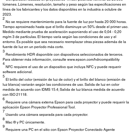
lúmenes. Lúmenes, resolución, tamaño y peso según las especificaciones en
línea de los fabricantes y los datos disponibles en la industria a octubre de
2023.
2
No se requiere mantenimiento para la fuente de luz por hasta 20 000 horas.
Tiempo aproximado hasta que el brillo disminuye un 50% desde el primer uso.
Medido mediante prueba de aceleración suponiendo el uso de 0,04 - 0,20
mg/m 3 de partículas. El tiempo varía según las condiciones de uso y el
entorno. Es posible que sea necesario reemplazar otras piezas además de la
fuente de luz en un período más corto.
3
Rendimiento HDR disponible con dispositivos seleccionados de terceros.
Para obtener más información, consulte www.epson.com/hdrcompatibility
4
NFC requiere el uso de un dispositivo que incluya NFC y puede requerir
software adicional.
5
El brillo del color (emisión de luz de color) y el brillo del blanco (emisión de
luz blanca) variarán según las condiciones de uso. Salida de luz en color
medida de acuerdo con IDMS 15.4; Salida de luz blanca medida de acuerdo
con ISO 21118.
6
Requiere una cámara externa Epson para cada proyector y puede requerir la
aplicación Epson Proyector Professional Tool.
7
Usando una cámara separada para cada proyector.
8
Mac ® y PC únicamente.
9
Requiere una PC en el sitio con Epson Proyector Conectado Agente