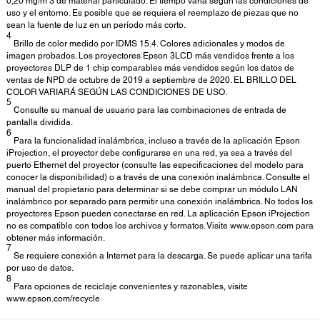
0,20 mg/m 3 de material particulado. El tiempo varía según las condiciones de
uso y el entorno. Es posible que se requiera el reemplazo de piezas que no
sean la fuente de luz en un período más corto.
4
Brillo de color medido por IDMS 15.4. Colores adicionales y modos de
imagen probados. Los proyectores Epson 3LCD más vendidos frente a los
proyectores DLP de 1 chip comparables más vendidos según los datos de
ventas de NPD de octubre de 2019 a septiembre de 2020. EL BRILLO DEL
COLOR VARIARÁ SEGÚN LAS CONDICIONES DE USO.
5
Consulte su manual de usuario para las combinaciones de entrada de
pantalla dividida.
6
Para la funcionalidad inalámbrica, incluso a través de la aplicación Epson
iProjection, el proyector debe configurarse en una red, ya sea a través del
puerto Ethernet del proyector (consulte las especificaciones del modelo para
conocer la disponibilidad) o a través de una conexión inalámbrica. Consulte el
manual del propietario para determinar si se debe comprar un módulo LAN
inalámbrico por separado para permitir una conexión inalámbrica. No todos los
proyectores Epson pueden conectarse en red. La aplicación Epson iProjection
no es compatible con todos los archivos y formatos. Visite www.epson.com para
obtener más información.
7
Se requiere conexión a Internet para la descarga. Se puede aplicar una tarifa
por uso de datos.
8
Para opciones de reciclaje convenientes y razonables, visite
www.epson.com/recycle