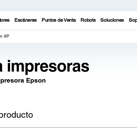
tores
Escáneres
Puntos de Venta
Robots
Soluciones
Sop
n XP
a impresoras
mpresora Epson
producto