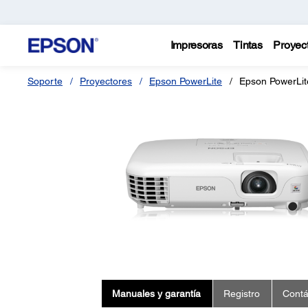
Impresoras
Tintas
Proyec
Soporte
Proyectores
Epson PowerLite
Epson PowerLi
Manuales y garantía
Registro
Contá