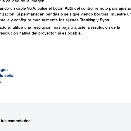
 la calidad de la imagen.
ando un cable VGA, pulse el botón
Auto
del control remoto para ajusta
onización. Si permanecen bandas o se sigue viendo borrosa, muestre u
ntalla y configure manualmente los ajustes
Tracking
y
Sync
.
ora, utilice una resolución más baja o ajuste la resolución de la
solución nativa del proyector, si es posible.
agen
de señal
s
 tus comentarios!