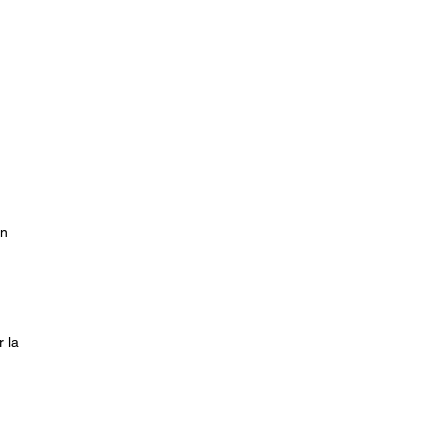
én
 la