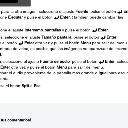
 para la otra imagen, seleccione el ajuste
Fuente
, pulse el botón
En
cione
Ejecutar
y pulse el botón
Enter
. (También puede cambiar las
ione el ajuste
Intercamb. pantallas
y pulse el botón
Enter
.
, seleccione el ajuste
Tamaño pantalla
, pulse el botón
Enter
,
e el botón
Enter
otra vez y pulse el botón
Menu
para salir del menú.
trada de video, es posible que las imágenes no aparezcan del mismo
l
.
, seleccione el ajuste
Fuente de audio
, pulse el botón
Enter
, selec
Enter
otra vez y pulse el botón
Menu
para salir del menú.
har el audio proveniente de la pantalla más grande o
Igual
para escu
ierda.
ulse el botón
Split
o
Esc
.
 tus comentarios!