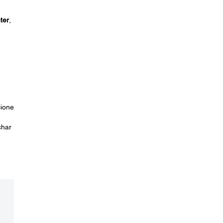
ter
,
cione
char