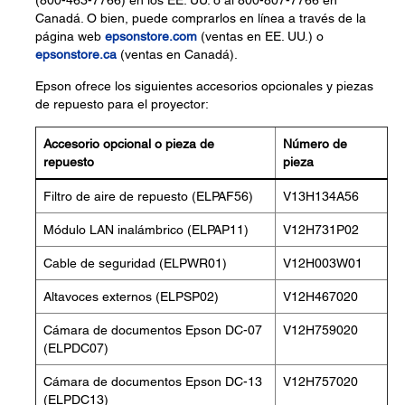
(800-463-7766) en los EE. UU. o al 800-807-7766 en
Canadá. O bien, puede comprarlos en línea a través de la
página web
epsonstore.com
(ventas en EE. UU.) o
epsonstore.ca
(ventas en Canadá).
Epson ofrece los siguientes accesorios opcionales y piezas
de repuesto para el proyector:
Accesorio opcional o pieza de
Número de
repuesto
pieza
Filtro de aire de repuesto (ELPAF56)
V13H134A56
Módulo LAN inalámbrico (ELPAP11)
V12H731P02
Cable de seguridad (ELPWR01)
V12H003W01
Altavoces externos (ELPSP02)
V12H467020
Cámara de documentos Epson DC-07
V12H759020
(ELPDC07)
Cámara de documentos Epson DC-13
V12H757020
(ELPDC13)