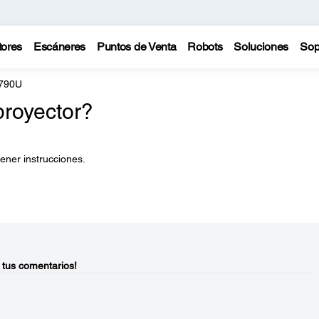
tores
Escáneres
Puntos de Venta
Robots
Soluciones
Sop
L790U
proyector?
ener instrucciones.
 tus comentarios!