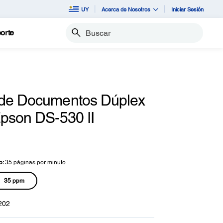
UY
Acerca de Nosotros
Iniciar Sesión
orte
Buscar
de Documentos Dúplex
Epson DS-530 II
Escriba una reseña
n
ntuación.
lace
o:
35 páginas por minuto
sma
35 ppm
gina.
202