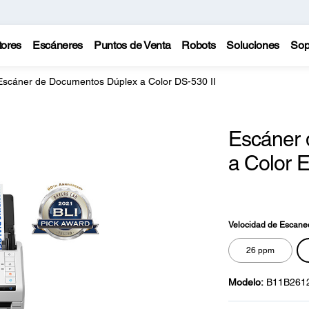
tores
Escáneres
Puntos de Venta
Robots
Soluciones
Sop
Escáner de Documentos Dúplex a Color DS-530 II
Escáner 
a Color 
(0)
Si
pu
En
en
Velocidad de Escane
la
mi
26 ppm
pá
Modelo:
B11B261