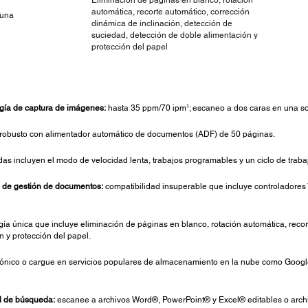
Eliminación de páginas en blanco, rotación
automática, recorte automático, corrección
 una
dinámica de inclinación, detección de
suciedad, detección de doble alimentación y
protección del papel
ogía de captura de imágenes:
hasta 35 ppm/70 ipm¹; escaneo a dos caras en una s
robusto con alimentador automático de documentos (ADF) de 50 páginas.
adas incluyen el modo de velocidad lenta, trabajos programables y un ciclo de traba
s de gestión de documentos:
compatibilidad insuperable que incluye controladores 
ía única que incluye eliminación de páginas en blanco, rotación automática, reco
 y protección del papel.
trónico o cargue en servicios populares de almacenamiento en la nube como Goog
d de búsqueda:
escanee a archivos Word®, PowerPoint® y Excel® editables o arch