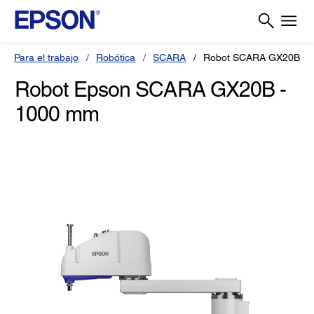
Para el trabajo
Robótica
SCARA
Robot SCARA GX20B - 
Robot Epson SCARA GX20B -
1000 mm
(0)
Escriba una reseña
Sin
puntuación.
Enlace
en
la
misma
página.